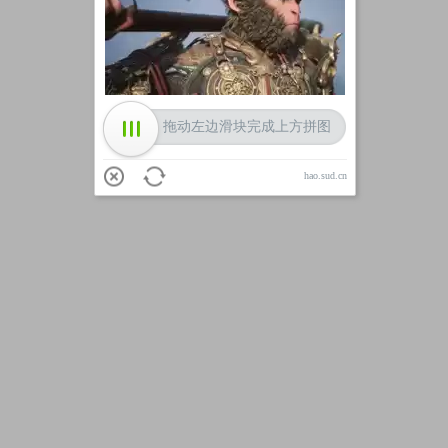
加载中
拖动左边滑块完成上方拼图
hao.sud.cn