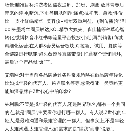
场景:瞄准目标消费者因熬夜追剧、加班、刷圈,放肆青春后
带来的浮肿,暗沉,下垂等肌肤问题;痛点:抗初老、急救;性价
比:一支小红蝎精华=美容仪+精华双重利益。);到传播(年轻i
dol林墨粉丝圈层触达;KOL精致大姨夫、崔佳楠等种草心智
转化;微博抖音小红书等流量平台投放引流);再到销售(商城
精细化运营;在人群&会员运营板块,对拉新、试用、复购等
全链路进行赋能;超头薇娅等直播带货),打通整个营销闭环,
最后这个产品就“爆”了。
艾瑞网:对于当前各品牌通过各种常规策略在做品牌年轻化
比如找年轻的代言人、跨界联名等等,您觉得哪一类策略更
能加深品牌在Z世代心中的印象?
林利鹏:不管是找年轻的代言人,还是跨界联名,都有一个共同
的点,就是“圈层”,主要看你想打哪一群人。有人说,Z世代的年
轻人,是最难沟通和最难管理的一群人。但事实上,不是年轻
人太难沟通,太难管理,他们需求的是“懂我”而非“说教”。