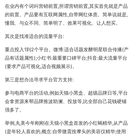
在业内有个词叫营销前置,所谓营销前置,其实首先就是产品
的前置。产品要有互联网属性,自带网红体质。简单说就是,
懂我、与众不同、简单明了、效果可视化、让人想买。
其次是找准适合的流量平台:
重点投入1到2个平台。微博:适合话题发酵明星联合传播(产
品有话题属性);小红书:最重要口碑平台;抖音:最大流量平台
(要求产品可视化,适合视频展示)。
第三是想办法寻求平台官方支持:
参与电商平台的活动,例如天猫小黑盒、超级品牌日等,平台
会拿资源来帮品牌推波助澜、投放等,比全部自己花钱硬铺
强多了。
举例,丸美今年刚刚在天猫小黑盒首发的小红蝎精华,从产品
(是年轻人喜欢的,概念:自带微震按摩头的美容仪精华;使用