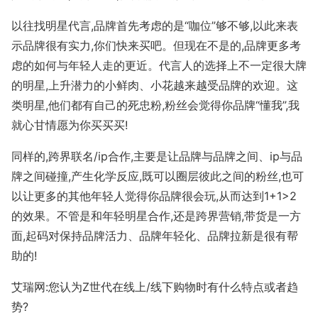
以往找明星代言,品牌首先考虑的是“咖位”够不够,以此来表
示品牌很有实力,你们快来买吧。但现在不是的,品牌更多考
虑的如何与年轻人走的更近。代言人的选择上不一定很大牌
的明星,上升潜力的小鲜肉、小花越来越受品牌的欢迎。这
类明星,他们都有自己的死忠粉,粉丝会觉得你品牌“懂我”,我
就心甘情愿为你买买买!
同样的,跨界联名/ip合作,主要是让品牌与品牌之间、ip与品
牌之间碰撞,产生化学反应,既可以圈层彼此之间的粉丝,也可
以让更多的其他年轻人觉得你品牌很会玩,从而达到1+1>2
的效果。不管是和年轻明星合作,还是跨界营销,带货是一方
面,起码对保持品牌活力、品牌年轻化、品牌拉新是很有帮
助的!
艾瑞网:您认为Z世代在线上/线下购物时有什么特点或者趋
势?